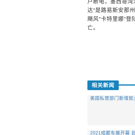
户断电，墨西哥湾
达"是路易斯安那州
飓风"卡特里娜"登
亡。
相关新闻
美国私营部门新增就
2021成都车展开幕