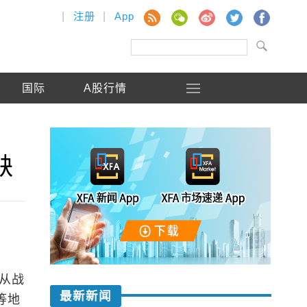
|
注册
|
App
国际
A股行情
缺
已从战
最新新闻
等地