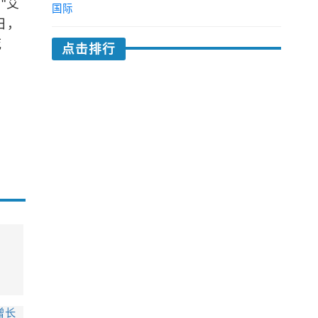
"艾
国际
日，
死
点击排行
增长