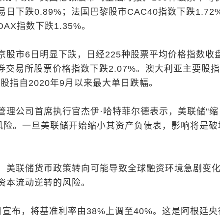
日下跌0.89%；法国巴黎股市CAC40指数下跌1.72
AX指数下跌1.35%。
京股市6日明显下跌，日经225种股票平均价格指数收
证券交易所股票价格指数下跌2.07%。澳大利亚主要股指
该股指自2020年9月以来最大单日跌幅。
管理公司首席执行官杰伊·哈特菲尔德表示，美联储"缩
重大风险。一旦美联储开始缩小其资产负债表，影响将是破
，美联储货币政策转向可能导致全球融资环境急剧变
资本流动逆转的风险。
日宣布，将基准利率由38%上调至40%。这是阿根廷央