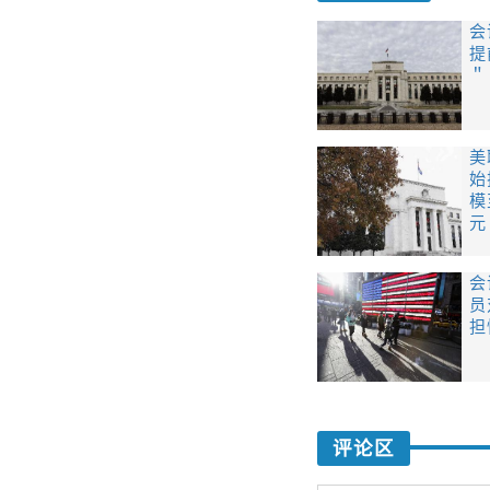
会
提
＂
美
始
模
元
会
员
担
评论区