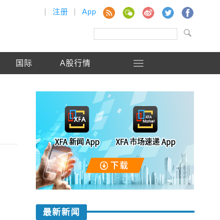
|
注册
|
App
国际
A股行情
最新新闻