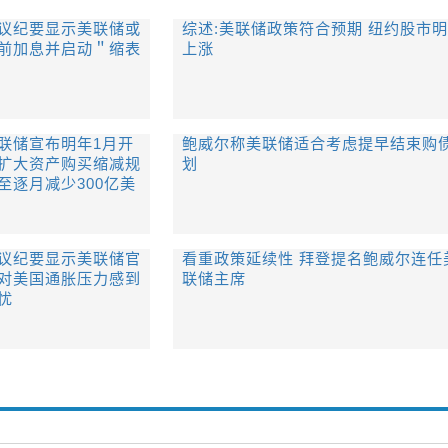
议纪要显示美联储或
综述:美联储政策符合预期 纽约股市
前加息并启动＂缩表
上涨
联储宣布明年1月开
鲍威尔称美联储适合考虑提早结束购
扩大资产购买缩减规
划
至逐月减少300亿美
议纪要显示美联储官
看重政策延续性 拜登提名鲍威尔连任
对美国通胀压力感到
联储主席
忧