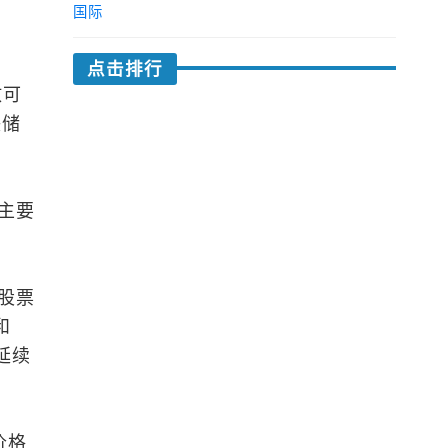
国际
点击排行
放可
联储
主要
股票
和
延续
价格