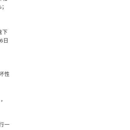
%；
盘下
6日
坏性
化，
行一