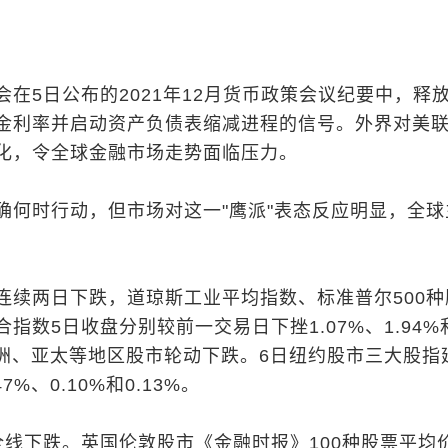
在5日公布的2021年12月货币政策会议纪要中，释
金利率并启动资产负债表缩减进程的信号。外界对美
化，令全球金融市场走势面临压力。
确何时行动，但市场对这一"鹰派"表态反应明显，全球
连续两日下跌，道琼斯工业平均指数、标准普尔500种
指数5日收盘分别较前一交易日下挫1.07%、1.94%
发欧洲、亚太等地区股市轮动下跌。6日纽约股市三大股指
%、0.10%和0.13%。
全线下跌。英国伦敦股市《金融时报》100种股票平均