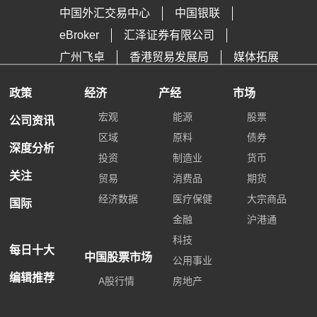
中国外汇交易中心
中国银联
eBroker
汇泽证券有限公司
广州飞卓
香港贸易发展局
媒体拓展
政策
经济
产经
市场
宏观
能源
股票
公司资讯
区域
原料
债券
深度分析
投资
制造业
货币
关注
贸易
消费品
期货
经济数据
医疗保健
大宗商品
国际
金融
沪港通
科技
每日十大
中国股票市场
公用事业
编辑推荐
A股行情
房地产