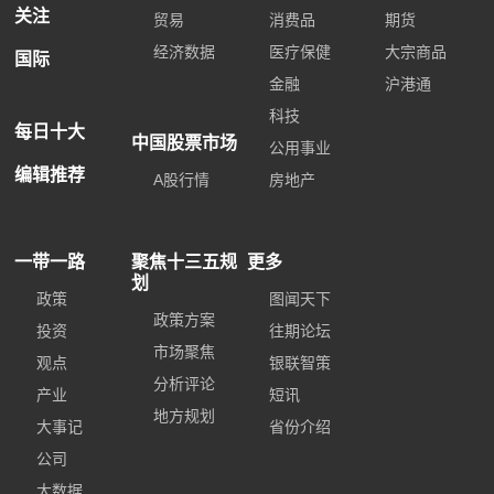
关注
贸易
消费品
期货
经济数据
医疗保健
大宗商品
国际
金融
沪港通
科技
每日十大
中国股票市场
公用事业
编辑推荐
A股行情
房地产
一带一路
聚焦十三五规
更多
划
政策
图闻天下
政策方案
投资
往期论坛
市场聚焦
观点
银联智策
分析评论
产业
短讯
地方规划
大事记
省份介绍
公司
大数据