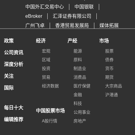
中国外汇交易中心
中国银联
eBroker
汇泽证券有限公司
广州飞卓
香港贸易发展局
媒体拓展
政策
经济
产经
市场
宏观
能源
股票
公司资讯
区域
原料
债券
深度分析
投资
制造业
货币
关注
贸易
消费品
期货
经济数据
医疗保健
大宗商品
国际
金融
沪港通
科技
每日十大
中国股票市场
公用事业
编辑推荐
A股行情
房地产