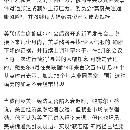
格上涨和更广泛的价格压力；俄乌冲突及其相关事
件对通胀造成额外上行压力。委员会"高度关注通
胀风险"，并将继续大幅缩减资产负债表规模。
美联储主席鲍威尔在会后召开的新闻发布会上说，
接下来几个月内，美联储将寻找"令人信服的"通胀
下降的证据，并持续上调利率水平，在9月的会议
上再一次进行"超乎寻常的大幅加息"可能是合适
的。鲍威尔6月在美联储28年来首次宣布加息75个
基点时曾表示，加息75个基点非同寻常，预计这种
幅度的加息不会经常出现。
当被问及美国经济是否陷入衰退时，鲍威尔回答
说，美国经济虽然增速放缓，但就业市场依然强
劲，他不认为美国已进入经济衰退。但他也坦承，
美联储避免引发衰退、实现"软着陆"的路径已经变