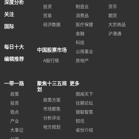
深度分析
投资
制造业
货币
关注
贸易
消费品
期货
经济数据
医疗保健
大宗商品
国际
金融
沪港通
科技
每日十大
中国股票市场
公用事业
编辑推荐
A股行情
房地产
一带一路
聚焦十三五规
更多
划
政策
图闻天下
政策方案
投资
往期论坛
市场聚焦
观点
银联智策
分析评论
产业
短讯
地方规划
大事记
省份介绍