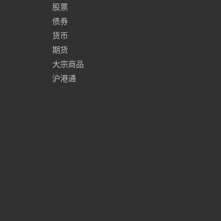
股票
债券
货币
期货
大宗商品
沪港通