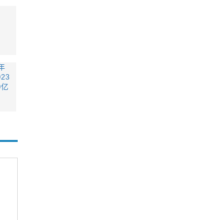
年
23
0亿