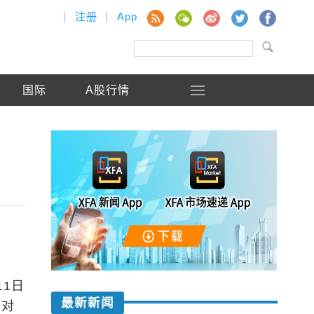
|
注册
|
App
国际
A股行情
11日
最新新闻
会对