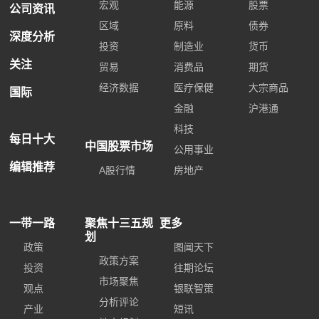
宏观
能源
股票
公司资讯
区域
原料
债券
深度分析
投资
制造业
货币
关注
贸易
消费品
期货
经济数据
医疗保健
大宗商品
国际
金融
沪港通
科技
每日十大
中国股票市场
公用事业
编辑推荐
A股行情
房地产
一带一路
聚焦十三五规
更多
划
政策
图闻天下
政策方案
投资
往期论坛
市场聚焦
观点
银联智策
分析评论
产业
短讯