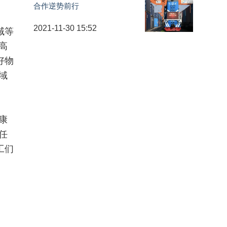
合作逆势前行
2021-11-30 15:52
域等
高
好物
域
康
任
工们