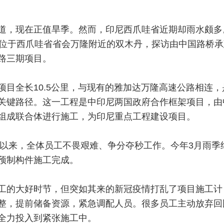
道，现在正值旱季。然而，印尼西爪哇省近期却雨水颇多
到位于西爪哇省省会万隆附近的双木丹，探访由中国路桥承
路三期项目。
项目全长10.5公里，与现有的雅加达万隆高速公路相连，
关键路径。这一工程是中印尼两国政府合作框架项目，由
组成联合体进行施工，为印尼重点工程建设项目。
开工以来，全体员工不畏艰难、争分夺秒工作。今年3月雨季
预制构件施工完成。
工的大好时节，但突如其来的新冠疫情打乱了项目施工计
整，提前储备资源，紧急调配人员。很多员工主动放弃回
全力投入到紧张施工中。