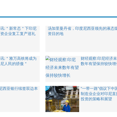
通讯:＂新常态＂下印尼
汤加里曼丹省，印度尼西亚领先的液态
中资企业复工复产巡礼
资目的地
通讯:＂雅万高铁将成为
财经观察:印尼经济
印尼人民的骄傲＂
数年有望保持较快增
尼西亚银行续签双边本
“一带一路”倡议下中
制造业企业对印尼直
投资的策略和展望