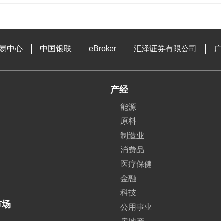
易中心
中国银联
eBroker
汇泽证券有限公司
产经
能源
原料
制造业
消费品
医疗保健
金融
科技
市场
公用事业