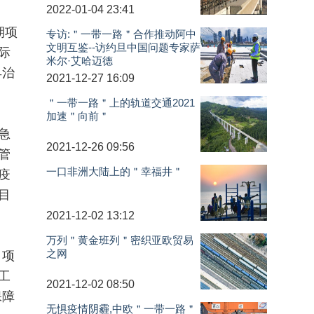
2022-01-04 23:41
期项
专访:＂一带一路＂合作推动阿中
文明互鉴--访约旦中国问题专家萨
际
米尔·艾哈迈德
早治
2021-12-27 16:09
＂一带一路＂上的轨道交通2021
加速＂向前＂
急
2021-12-26 09:56
管
一口非洲大陆上的＂幸福井＂
疫
目
2021-12-02 13:12
万列＂黄金班列＂密织亚欧贸易
之网
，项
工
2021-12-02 08:50
保障
无惧疫情阴霾,中欧＂一带一路＂