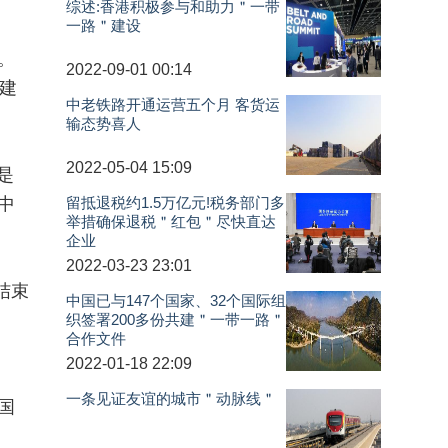
综述:香港积极参与和助力＂一带
一路＂建设
。
2022-09-01 00:14
建
中老铁路开通运营五个月 客货运
输态势喜人
2022-05-04 15:09
是
留抵退税约1.5万亿元!税务部门多
中
举措确保退税＂红包＂尽快直达
企业
2022-03-23 23:01
结束
中国已与147个国家、32个国际组
织签署200多份共建＂一带一路＂
合作文件
2022-01-18 22:09
一条见证友谊的城市＂动脉线＂
国