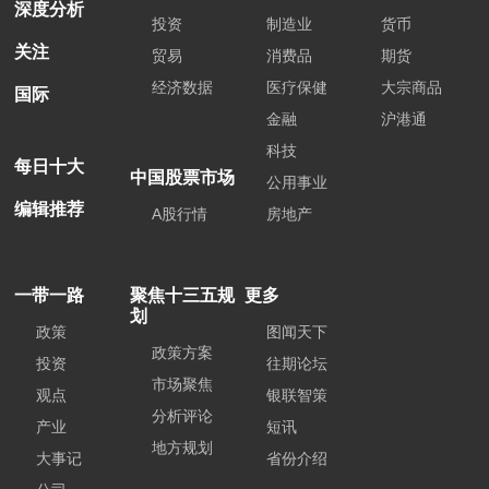
深度分析
投资
制造业
货币
关注
贸易
消费品
期货
经济数据
医疗保健
大宗商品
国际
金融
沪港通
科技
每日十大
中国股票市场
公用事业
编辑推荐
A股行情
房地产
一带一路
聚焦十三五规
更多
划
政策
图闻天下
政策方案
投资
往期论坛
市场聚焦
观点
银联智策
分析评论
产业
短讯
地方规划
大事记
省份介绍