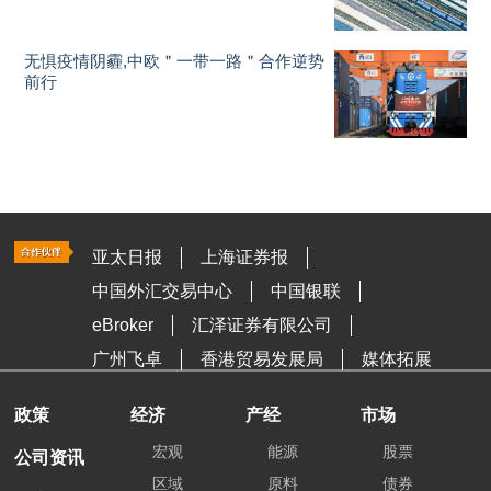
无惧疫情阴霾,中欧＂一带一路＂合作逆势
前行
亚太日报
上海证券报
中国外汇交易中心
中国银联
eBroker
汇泽证券有限公司
广州飞卓
香港贸易发展局
媒体拓展
政策
经济
产经
市场
宏观
能源
股票
公司资讯
区域
原料
债券