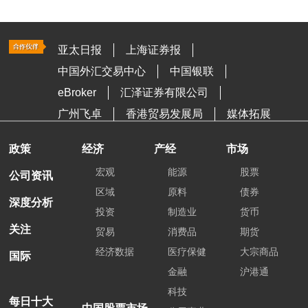
亚太日报
上海证券报
中国外汇交易中心
中国银联
eBroker
汇泽证券有限公司
广州飞卓
香港贸易发展局
媒体拓展
政策
经济
产经
市场
宏观
能源
股票
公司资讯
区域
原料
债券
深度分析
投资
制造业
货币
关注
贸易
消费品
期货
经济数据
医疗保健
大宗商品
国际
金融
沪港通
科技
每日十大