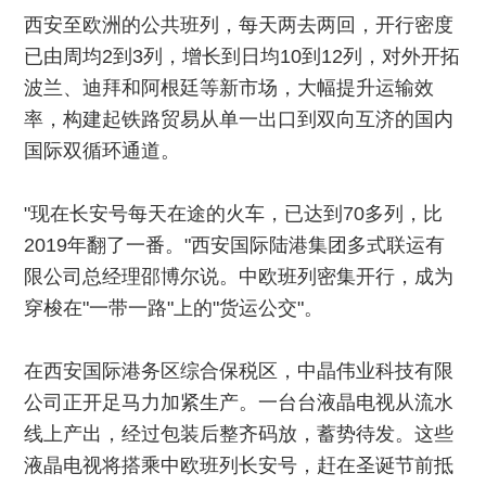
西安至欧洲的公共班列，每天两去两回，开行密度
已由周均2到3列，增长到日均10到12列，对外开拓
波兰、迪拜和阿根廷等新市场，大幅提升运输效
率，构建起铁路贸易从单一出口到双向互济的国内
国际双循环通道。
"现在长安号每天在途的火车，已达到70多列，比
2019年翻了一番。"西安国际陆港集团多式联运有
限公司总经理邵博尔说。中欧班列密集开行，成为
穿梭在"一带一路"上的"货运公交"。
在西安国际港务区综合保税区，中晶伟业科技有限
公司正开足马力加紧生产。一台台液晶电视从流水
线上产出，经过包装后整齐码放，蓄势待发。这些
液晶电视将搭乘中欧班列长安号，赶在圣诞节前抵