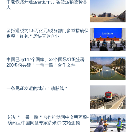
中老铁路开通运营五个月 客货运输态势喜
人
留抵退税约1.5万亿元!税务部门多举措确保
退税＂红包＂尽快直达企业
中国已与147个国家、32个国际组织签署
200多份共建＂一带一路＂合作文件
一条见证友谊的城市＂动脉线＂
专访:＂一带一路＂合作推动阿中文明互鉴-
-访约旦中国问题专家萨米尔·艾哈迈德