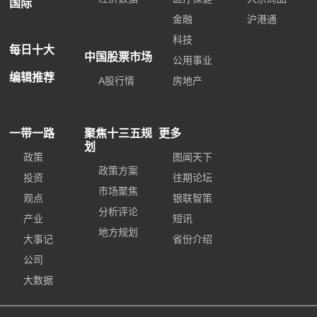
国际
金融
沪港通
科技
每日十大
中国股票市场
公用事业
编辑推荐
A股行情
房地产
一带一路
聚焦十三五规
更多
划
政策
图闻天下
政策方案
投资
往期论坛
市场聚焦
观点
银联智策
分析评论
产业
短讯
地方规划
大事记
省份介绍
公司
大数据