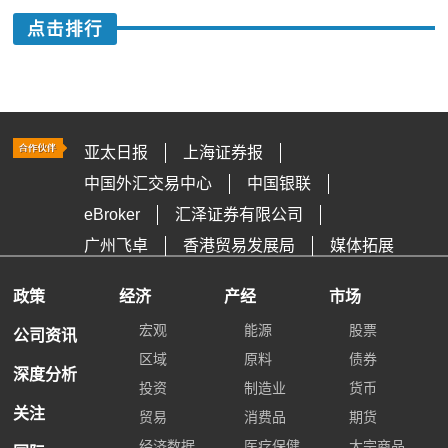
点击排行
亚太日报
上海证券报
中国外汇交易中心
中国银联
eBroker
汇泽证券有限公司
广州飞卓
香港贸易发展局
媒体拓展
政策
经济
产经
市场
宏观
能源
股票
公司资讯
区域
原料
债券
深度分析
投资
制造业
货币
关注
贸易
消费品
期货
经济数据
医疗保健
大宗商品