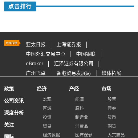
点击排行
亚太日报
上海证券报
中国外汇交易中心
中国银联
eBroker
汇泽证券有限公司
广州飞卓
香港贸易发展局
媒体拓展
政策
经济
产经
市场
宏观
能源
股票
公司资讯
区域
原料
债券
深度分析
投资
制造业
货币
关注
贸易
消费品
期货
经济数据
医疗保健
大宗商品
国际