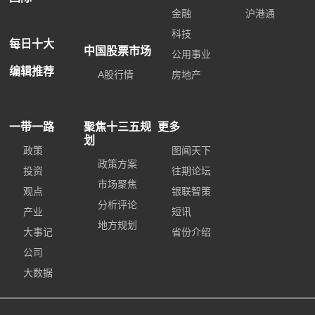
金融
沪港通
科技
每日十大
中国股票市场
公用事业
编辑推荐
A股行情
房地产
一带一路
聚焦十三五规
更多
划
政策
图闻天下
政策方案
投资
往期论坛
市场聚焦
观点
银联智策
分析评论
产业
短讯
地方规划
大事记
省份介绍
公司
大数据