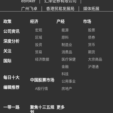
eBroker
汇泽证券有限公司
广州飞卓
香港贸易发展局
媒体拓展
政策
经济
产经
市场
宏观
能源
股票
公司资讯
区域
原料
债券
深度分析
投资
制造业
货币
关注
贸易
消费品
期货
经济数据
医疗保健
大宗商品
国际
金融
沪港通
科技
每日十大
中国股票市场
公用事业
编辑推荐
A股行情
房地产
一带一路
聚焦十三五规
更多
划