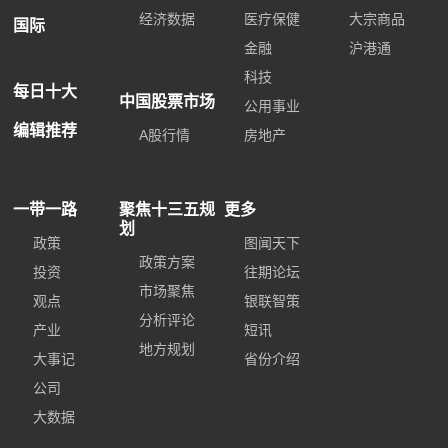
经济数据
医疗保健
大宗商品
国际
金融
沪港通
科技
每日十大
中国股票市场
公用事业
编辑推荐
A股行情
房地产
一带一路
聚焦十三五规
更多
划
政策
图闻天下
政策方案
投资
往期论坛
市场聚焦
观点
银联智策
分析评论
产业
短讯
地方规划
大事记
省份介绍
公司
大数据