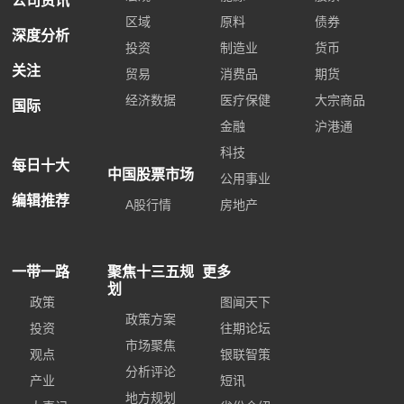
公司资讯
区域
原料
债券
深度分析
投资
制造业
货币
关注
贸易
消费品
期货
经济数据
医疗保健
大宗商品
国际
金融
沪港通
科技
每日十大
中国股票市场
公用事业
编辑推荐
A股行情
房地产
一带一路
聚焦十三五规
更多
划
政策
图闻天下
政策方案
投资
往期论坛
市场聚焦
观点
银联智策
分析评论
产业
短讯
地方规划