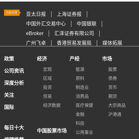
亚太日报
上海证券报
中国外汇交易中心
中国银联
eBroker
汇泽证券有限公司
广州飞卓
香港贸易发展局
媒体拓展
政策
经济
产经
市场
宏观
能源
股票
公司资讯
区域
原料
债券
深度分析
投资
制造业
货币
关注
贸易
消费品
期货
经济数据
医疗保健
大宗商品
国际
金融
沪港通
科技
每日十大
中国股票市场
公用事业