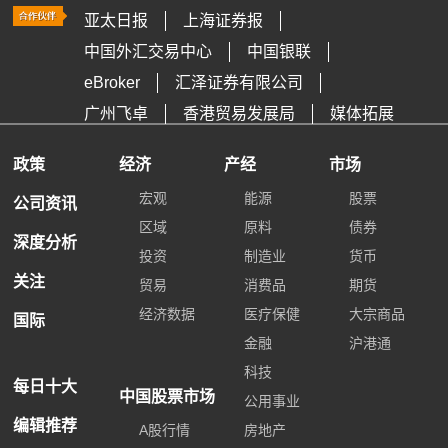
亚太日报
上海证券报
中国外汇交易中心
中国银联
eBroker
汇泽证券有限公司
广州飞卓
香港贸易发展局
媒体拓展
政策
经济
产经
市场
宏观
能源
股票
公司资讯
区域
原料
债券
深度分析
投资
制造业
货币
关注
贸易
消费品
期货
经济数据
医疗保健
大宗商品
国际
金融
沪港通
科技
每日十大
中国股票市场
公用事业
编辑推荐
A股行情
房地产