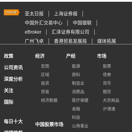
亚太日报
上海证券报
中国外汇交易中心
中国银联
eBroker
汇泽证券有限公司
广州飞卓
香港贸易发展局
媒体拓展
政策
经济
产经
市场
宏观
能源
股票
公司资讯
区域
原料
债券
深度分析
投资
制造业
货币
关注
贸易
消费品
期货
经济数据
医疗保健
大宗商品
国际
金融
沪港通
科技
每日十大
中国股票市场
公用事业