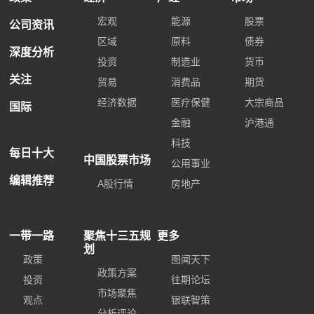
宏观
能源
股票
公司资讯
区域
原料
债券
深度分析
投资
制造业
货币
关注
贸易
消费品
期货
经济数据
医疗保健
大宗商品
国际
金融
沪港通
科技
每日十大
中国股票市场
公用事业
编辑推荐
A股行情
房地产
一带一路
聚焦十三五规
更多
划
政策
图闻天下
政策方案
投资
往期论坛
市场聚焦
观点
银联智策
分析评论