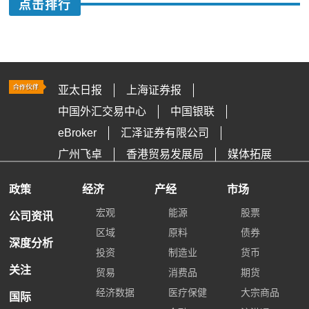
点击排行
亚太日报
上海证券报
中国外汇交易中心
中国银联
eBroker
汇泽证券有限公司
广州飞卓
香港贸易发展局
媒体拓展
政策
经济
产经
市场
宏观
能源
股票
公司资讯
区域
原料
债券
深度分析
投资
制造业
货币
关注
贸易
消费品
期货
经济数据
医疗保健
大宗商品
国际