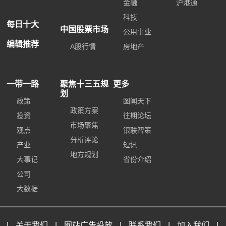
金融
沪港通
科技
每日十大
中国股票市场
公用事业
编辑推荐
A股行情
房地产
一带一路
聚焦十三五规
更多
划
政策
图闻天下
政策方案
投资
往期论坛
市场聚焦
观点
银联智策
分析评论
产业
短讯
地方规划
大事记
省份介绍
公司
大数据
|
关于我们
|
网站广告投放
|
联系我们
|
加入我们
|