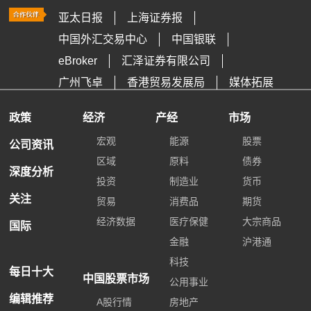
亚太日报
上海证券报
中国外汇交易中心
中国银联
eBroker
汇泽证券有限公司
广州飞卓
香港贸易发展局
媒体拓展
政策
经济
产经
市场
宏观
能源
股票
公司资讯
区域
原料
债券
深度分析
投资
制造业
货币
关注
贸易
消费品
期货
经济数据
医疗保健
大宗商品
国际
金融
沪港通
科技
每日十大
中国股票市场
公用事业
编辑推荐
A股行情
房地产