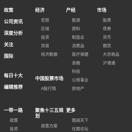
政策
经济
产经
市场
宏观
能源
股票
公司资讯
区域
原料
债券
深度分析
投资
制造业
货币
关注
贸易
消费品
期货
经济数据
医疗保健
大宗商品
国际
金融
沪港通
科技
每日十大
中国股票市场
公用事业
编辑推荐
A股行情
房地产
一带一路
聚焦十三五规
更多
划
政策
图闻天下
政策方案
投资
往期论坛