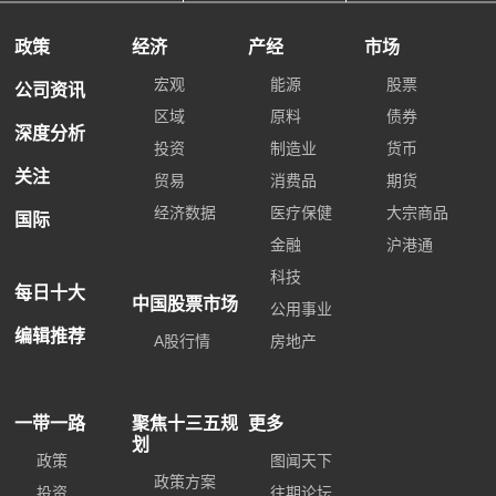
政策
经济
产经
市场
宏观
能源
股票
公司资讯
区域
原料
债券
深度分析
投资
制造业
货币
关注
贸易
消费品
期货
经济数据
医疗保健
大宗商品
国际
金融
沪港通
科技
每日十大
中国股票市场
公用事业
编辑推荐
A股行情
房地产
一带一路
聚焦十三五规
更多
划
政策
图闻天下
政策方案
投资
往期论坛