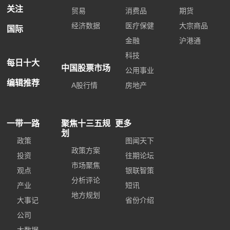
关注
贸易
消费品
期货
经济数据
医疗保健
大宗商品
国际
金融
沪港通
科技
每日十大
中国股票市场
公用事业
编辑推荐
A股行情
房地产
一带一路
聚焦十三五规
更多
划
政策
图闻天下
政策方案
投资
往期论坛
市场聚焦
观点
银联智策
分析评论
产业
短讯
地方规划
大事记
省份介绍
公司