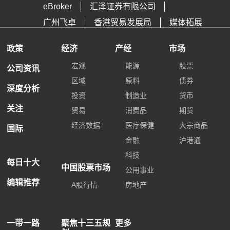
eBroker
汇泽证券有限公司
广州飞卓
香港贸易发展局
媒体拓展
政策
经济
产经
市场
宏观
能源
股票
公司资讯
区域
原料
债券
深度分析
投资
制造业
货币
关注
贸易
消费品
期货
经济数据
医疗保健
大宗商品
国际
金融
沪港通
科技
每日十大
中国股票市场
公用事业
编辑推荐
A股行情
房地产
一带一路
聚焦十三五规
更多