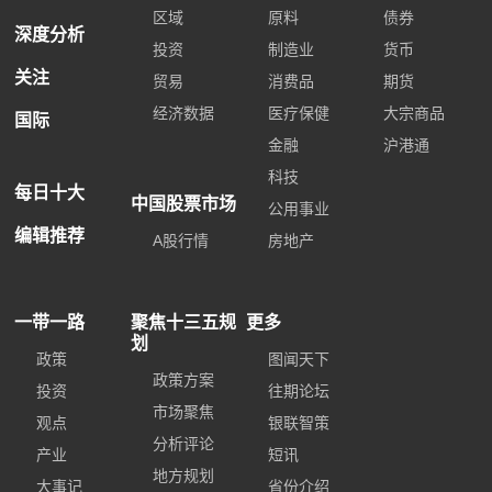
区域
原料
债券
深度分析
投资
制造业
货币
关注
贸易
消费品
期货
经济数据
医疗保健
大宗商品
国际
金融
沪港通
科技
每日十大
中国股票市场
公用事业
编辑推荐
A股行情
房地产
一带一路
聚焦十三五规
更多
划
政策
图闻天下
政策方案
投资
往期论坛
市场聚焦
观点
银联智策
分析评论
产业
短讯
地方规划
大事记
省份介绍