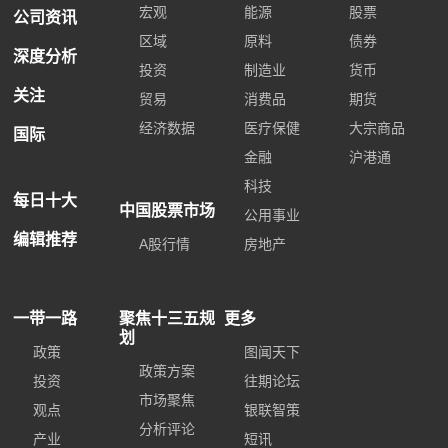
宏观
能源
股票
公司资讯
区域
原料
债券
深度分析
投资
制造业
货币
关注
贸易
消费品
期货
经济数据
医疗保健
大宗商品
国际
金融
沪港通
科技
每日十大
中国股票市场
公用事业
编辑推荐
A股行情
房地产
一带一路
聚焦十三五规
更多
划
政策
图闻天下
政策方案
投资
往期论坛
市场聚焦
观点
银联智策
分析评论
产业
短讯