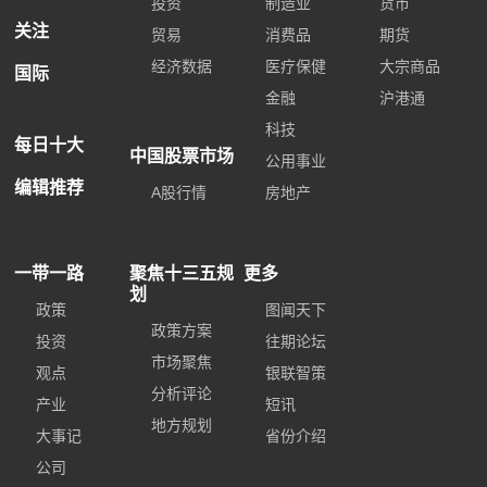
投资
制造业
货币
关注
贸易
消费品
期货
经济数据
医疗保健
大宗商品
国际
金融
沪港通
科技
每日十大
中国股票市场
公用事业
编辑推荐
A股行情
房地产
一带一路
聚焦十三五规
更多
划
政策
图闻天下
政策方案
投资
往期论坛
市场聚焦
观点
银联智策
分析评论
产业
短讯
地方规划
大事记
省份介绍
公司