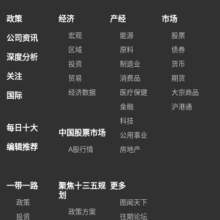
政策
经济
产经
市场
宏观
能源
股票
公司资讯
区域
原料
债券
深度分析
投资
制造业
货币
关注
贸易
消费品
期货
经济数据
医疗保健
大宗商品
国际
金融
沪港通
科技
每日十大
中国股票市场
公用事业
编辑推荐
A股行情
房地产
一带一路
聚焦十三五规
更多
划
政策
图闻天下
政策方案
投资
往期论坛