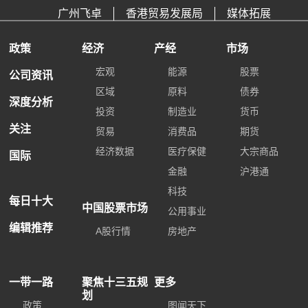
广州飞卓
香港贸易发展局
媒体拓展
政策
经济
产经
市场
宏观
能源
股票
公司资讯
区域
原料
债券
深度分析
投资
制造业
货币
关注
贸易
消费品
期货
经济数据
医疗保健
大宗商品
国际
金融
沪港通
科技
每日十大
中国股票市场
公用事业
编辑推荐
A股行情
房地产
一带一路
聚焦十三五规
更多
划
政策
图闻天下