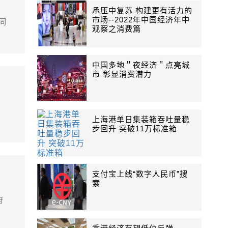
承压中复苏 构建更有活力的
市场--2022年中国经济年中
同
观察之消费篇
中国多地＂夜经济＂点亮城
市 彰显消费潜力
上海港单日集装箱吞吐量稳
步回升 突破11万标准箱
支付宝上线“数字人民币”搜
索
府
。