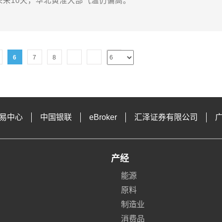
未来10天，华北黄淮大部气温仍偏高。
6
7
8
易中心
中国银联
eBroker
汇泽证券有限公司
产经
能源
原料
制造业
消费品