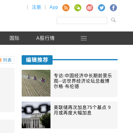
|
注册
|
App
国际
A股行情
编辑推荐
列表
专访:中国经济中长期前景乐
观--访世界经济论坛总裁博
尔格·布伦德
美联储再次加息75个基点 9
月或再度大幅加息