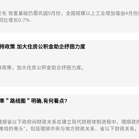
变化 恢复基础仍需巩固5月份，全国规模以上工业增加值由4月份
同比增长0.7%.
持政策 加大住房公积金助企纾困力度
持政策，加大住房公积金助企纾困力度。
革＂路线图＂明确,有何看点?
 理顺省以下政府间财政关系在建立现代财税体制进程中，理顺政
"难啃的骨头"，包括理顺中央与地方财政关系、省以下财政关系