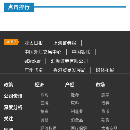
点击排行
亚太日报
上海证券报
中国外汇交易中心
中国银联
eBroker
汇泽证券有限公司
广州飞卓
香港贸易发展局
媒体拓展
政策
经济
产经
市场
宏观
能源
股票
公司资讯
区域
原料
债券
深度分析
投资
制造业
货币
关注
贸易
消费品
期货
经济数据
医疗保健
大宗商品