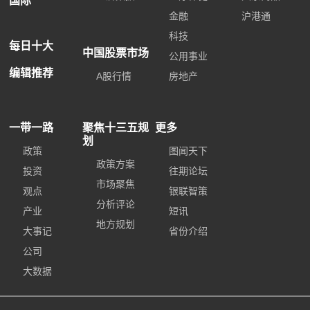
国际
金融
沪港通
科技
每日十大
中国股票市场
公用事业
编辑推荐
A股行情
房地产
一带一路
聚焦十三五规
更多
划
政策
图闻天下
政策方案
投资
往期论坛
市场聚焦
观点
银联智策
分析评论
产业
短讯
地方规划
大事记
省份介绍
公司
大数据