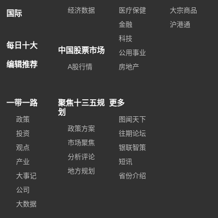
经济数据
医疗保健
大宗商品
国际
金融
沪港通
科技
每日十大
中国股票市场
公用事业
编辑推荐
A股行情
房地产
一带一路
聚焦十三五规
更多
划
政策
图闻天下
政策方案
投资
往期论坛
市场聚焦
观点
银联智策
分析评论
产业
短讯
地方规划
大事记
省份介绍
公司
大数据