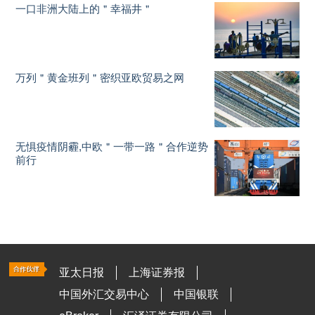
一口非洲大陆上的＂幸福井＂
万列＂黄金班列＂密织亚欧贸易之网
无惧疫情阴霾,中欧＂一带一路＂合作逆势
前行
亚太日报
上海证券报
中国外汇交易中心
中国银联