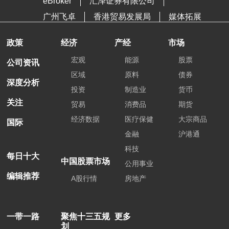
eBroker
汇泽证券有限公司
广州飞卓
香港贸易发展局
媒体拓展
政策
经济
产经
市场
宏观
能源
股票
公司资讯
区域
原料
债券
深度分析
投资
制造业
货币
关注
贸易
消费品
期货
经济数据
医疗保健
大宗商品
国际
金融
沪港通
科技
每日十大
中国股票市场
公用事业
编辑推荐
A股行情
房地产
一带一路
聚焦十三五规
更多
划