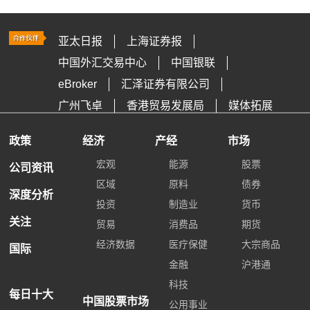
亚太日报
上海证券报
中国外汇交易中心
中国银联
eBroker
汇泽证券有限公司
广州飞卓
香港贸易发展局
媒体拓展
政策
经济
产经
市场
宏观
能源
股票
公司资讯
区域
原料
债券
深度分析
投资
制造业
货币
关注
贸易
消费品
期货
经济数据
医疗保健
大宗商品
国际
金融
沪港通
科技
每日十大
中国股票市场
公用事业